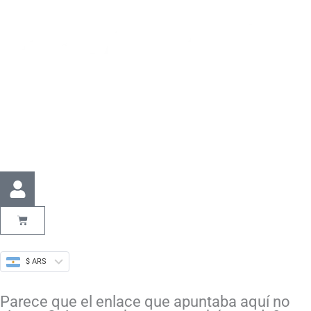
Ir
Buscar
al
por:
contenido
U
s
e
Cart
r
$ ARS
Parece que el enlace que apuntaba aquí no