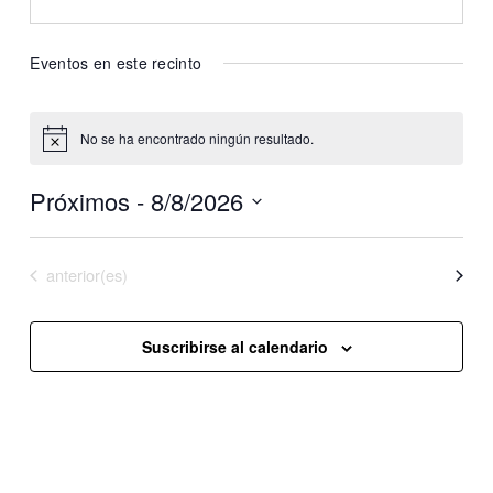
Eventos en este recinto
No se ha encontrado ningún resultado.
Aviso
Próximos
 - 
8/8/2026
Selecciona
la
Eventos
anterior(es)
Hoy
Eventos
siguiente(s)
fecha.
Suscribirse al calendario