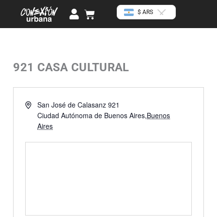
Ir
U
Cart
$ ARS
al
s
contenido
e
r
921 CASA CULTURAL
« Todos los Eventos
Dirección
San José de Calasanz 921
Ciudad Autónoma de Buenos Aires
,
Buenos
Aires
Cómo llegar