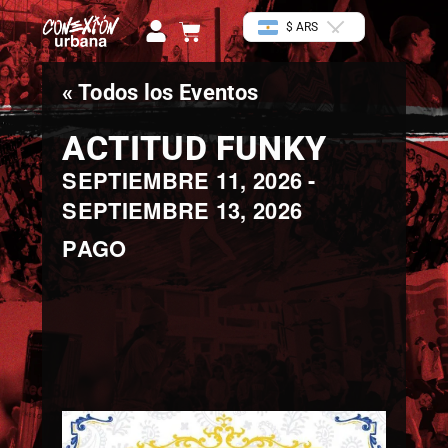
Ir
U
Cart
$ ARS
al
s
contenido
e
« Todos los Eventos
r
ACTITUD FUNKY
SEPTIEMBRE 11, 2026
-
SEPTIEMBRE 13, 2026
PAGO