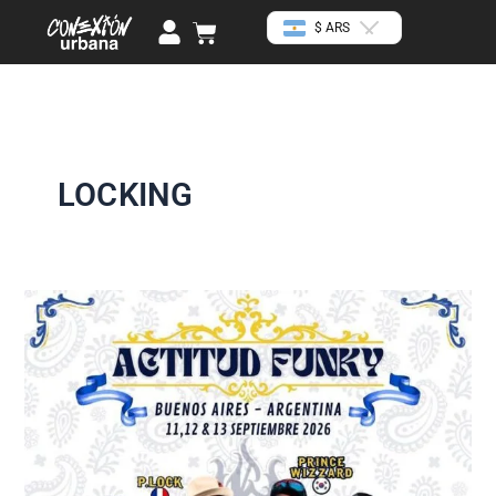
Ir
U
Cart
$ ARS
al
s
contenido
e
r
LOCKING
ACTITUD
FUNKY