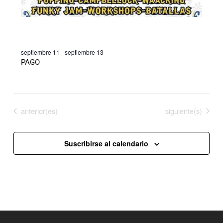
ACTITUD FUNKY
septiembre 11
-
septiembre 13
PAGO
Eventos
Eventos
anterior(es)
Hoy
siguiente(s)
Suscribirse al calendario