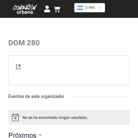
Ir
U
Cart
$ ARS
al
s
contenido
e
r
DOM 280
« Todos los Eventos
Website
https://instagram.com/dom._280?
igshid=aTRkeHZ0cGlzM2cx
Eventos de este organizador
No se ha encontrado ningún resultado.
Aviso
Próximos