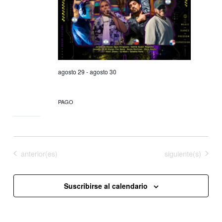
agosto 29
-
agosto 30
HOUSE IN YOUR HOUSE
PAGO
Eventos
Eventos
anterior(es)
Hoy
siguiente(s)
Suscribirse al calendario