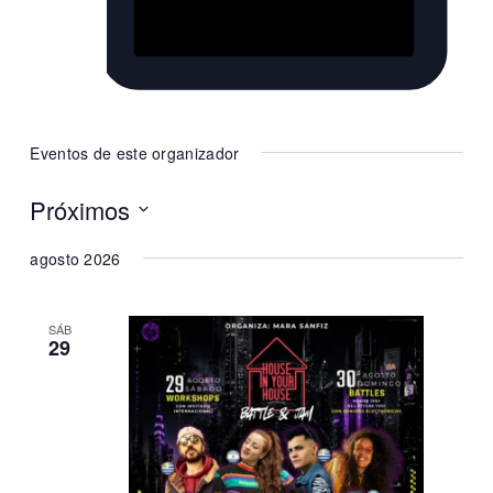
Website
https://www.instagram.com/houseinyourhouse/
Eventos de este organizador
Próximos
Selecciona
agosto 2026
la
fecha.
SÁB
29