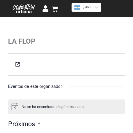
Ir
U
Cart
$ ARS
al
s
contenido
e
r
LA FLOP
« Todos los Eventos
Website
https://www.instagram.com/aka.laflop/
Eventos de este organizador
No se ha encontrado ningún resultado.
Aviso
Próximos
Selecciona