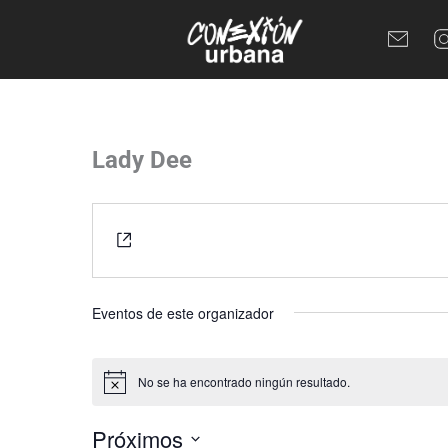
Ir
al
contenido
Lady Dee
Website
https://www.instagram.com/dee_antares_/
Eventos de este organizador
No se ha encontrado ningún resultado.
Aviso
Próximos