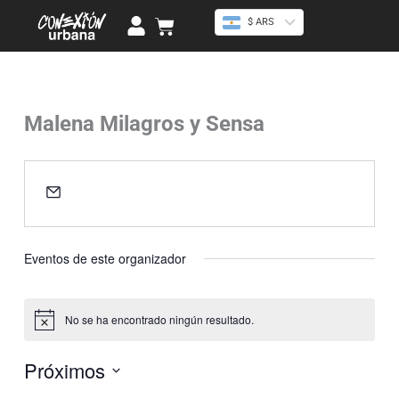
Ir
U
Cart
$ ARS
al
s
contenido
e
r
Malena Milagros y Sensa
« Todos los Eventos
Email
twerkinriko@gmail.com
Eventos de este organizador
No se ha encontrado ningún resultado.
Aviso
Próximos
Selecciona