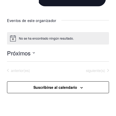
Website
https://www.instagram.com/smatiii709/
Eventos de este organizador
No se ha encontrado ningún resultado.
Aviso
Próximos
Selecciona
la
Eventos
Eventos
anterior(es)
Hoy
siguiente(s)
fecha.
Suscribirse al calendario