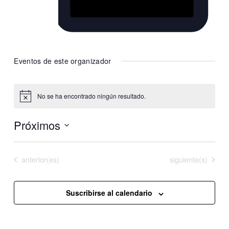
Website
https://www.instagram.com/nexa.movement/
Eventos de este organizador
No se ha encontrado ningún resultado.
Aviso
Próximos
Selecciona
la
Eventos
Eventos
anterior(es)
Hoy
siguiente(s)
fecha.
Suscribirse al calendario