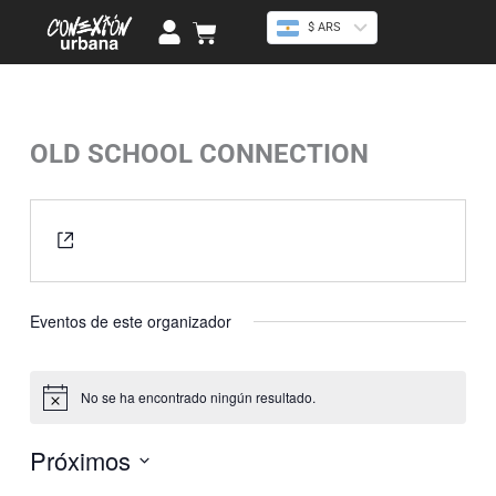
Ir
U
Cart
$ ARS
al
s
contenido
e
r
OLD SCHOOL CONNECTION
« Todos los Eventos
Website
https://www.instagram.com/ar_oldschool/
Eventos de este organizador
No se ha encontrado ningún resultado.
Aviso
Próximos
Selecciona