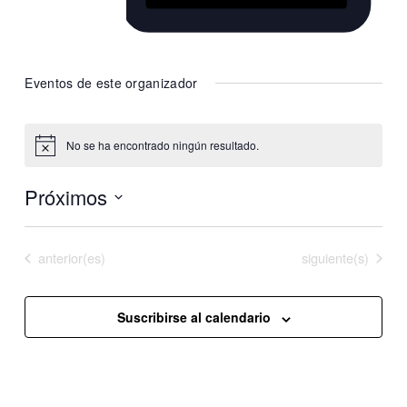
Website
https://www.instagram.com/quilmesjuve/
Eventos de este organizador
No se ha encontrado ningún resultado.
Aviso
Próximos
Selecciona
la
Eventos
Eventos
anterior(es)
Hoy
siguiente(s)
fecha.
Suscribirse al calendario