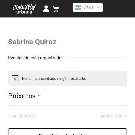
Ir
U
Cart
$ ARS
al
s
contenido
e
r
Sabrina Quiroz
« Todos los Eventos
Eventos de este organizador
No se ha encontrado ningún resultado.
Aviso
Próximos
Selecciona
la
Eventos
Eventos
anterior(es)
Hoy
siguiente(s)
fecha.