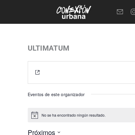
Ir
al
contenido
ULTIMATUM
Website
https://www.instagram.com/_ultimatum____
Eventos de este organizador
No se ha encontrado ningún resultado.
Aviso
Próximos