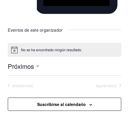
Website
https://www.instagram.com/venado_break/
Eventos de este organizador
No se ha encontrado ningún resultado.
Aviso
Próximos
Selecciona
la
Eventos
Eventos
anterior(es)
Hoy
siguiente(s)
fecha.
Suscribirse al calendario