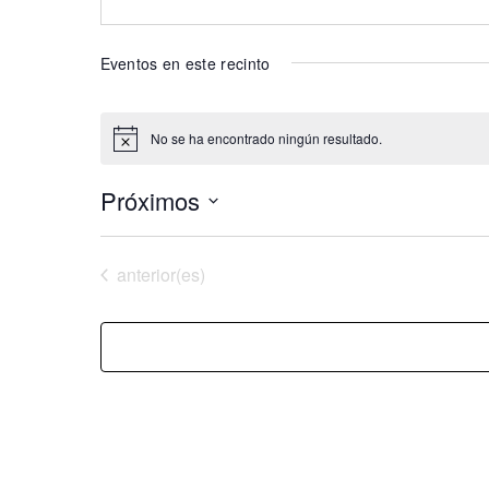
Eventos en este recinto
No se ha encontrado ningún resultado.
Aviso
Próximos
Selecciona
la
Eventos
anterior(es)
fecha.