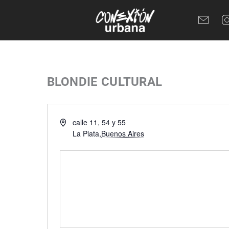
Ir
al
contenido
BLONDIE CULTURAL
Dirección
calle 11, 54 y 55
La Plata
,
Buenos Aires
Cómo llegar