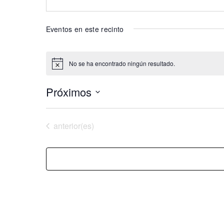
Eventos en este recinto
No se ha encontrado ningún resultado.
Aviso
Próximos
Selecciona
la
Eventos
anterior(es)
fecha.