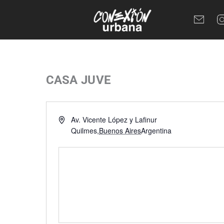
Ir
al
contenido
CASA JUVE
Dirección
Av. Vicente López y Lafinur
Quilmes
,
Buenos Aires
Argentina
Cómo llegar