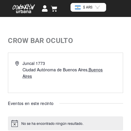
Ir
U
Cart
$ ARS
al
s
contenido
e
r
CROW BAR OCULTO
« Todos los Eventos
Dirección
Juncal 1773
Ciudad Autónoma de Buenos Aires
,
Buenos
Aires
Cómo llegar
Eventos en este recinto
No se ha encontrado ningún resultado.
Aviso