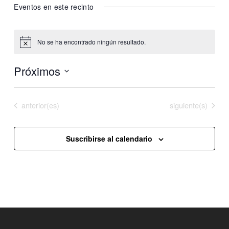
Eventos en este recinto
No se ha encontrado ningún resultado.
Aviso
Próximos
Selecciona
la
Eventos
Eventos
anterior(es)
Hoy
siguiente(s)
fecha.
Suscribirse al calendario