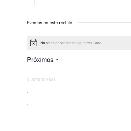
Eventos en este recinto
No se ha encontrado ningún resultado.
Aviso
Próximos
Selecciona
la
Eventos
anterior(es)
fecha.