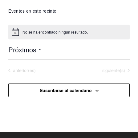
Eventos en este recinto
No se ha encontrado ningún resultado.
Aviso
Próximos
Selecciona
la
Eventos
Eventos
anterior(es)
Hoy
siguiente(s)
fecha.
Suscribirse al calendario