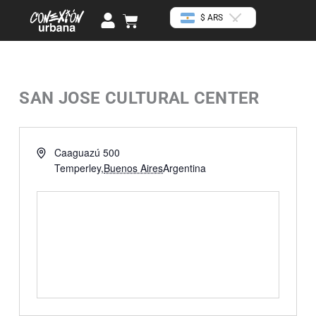
Ir
U
Cart
$ ARS
al
s
contenido
e
r
SAN JOSE CULTURAL CENTER
« Todos los Eventos
Dirección
Caaguazú 500
Temperley
,
Buenos Aires
Argentina
Cómo llegar