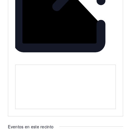
Website
https://www.metropolitansura.com.ar
Eventos en este recinto