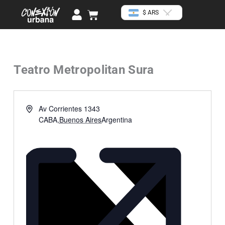
Ir
U
Cart
$ ARS
al
s
contenido
e
r
Teatro Metropolitan Sura
« Todos los Eventos
Dirección
Av Corrientes 1343
CABA
,
Buenos Aires
Argentina
Cómo llegar