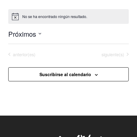
No se ha encontrado ningún resultado.
Aviso
Próximos
Selecciona
la
Eventos
Eventos
anterior(es)
Hoy
siguiente(s)
fecha.
Suscribirse al calendario